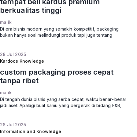
tempat beli kardus premium
berkualitas tinggi
malik
Di era bisnis modern yang semakin kompetitif, packaging
bukan hanya soal melindungi produk tapi juga tentang
membangun identitas brand. Dari unboxing experience yang
memukau hingga design
28
Jul
2025
Kardoos Knowledge
custom packaging proses cepat
tanpa ribet
malik
Di tengah dunia bisnis yang serba cepat, waktu benar-benar
jadi aset. Apalagi buat kamu yang bergerak di bidang F&B,
fashion, skincare, atau e-commerce kebutuhan akan custom
packaging
28
Jul
2025
Information and Knowledge