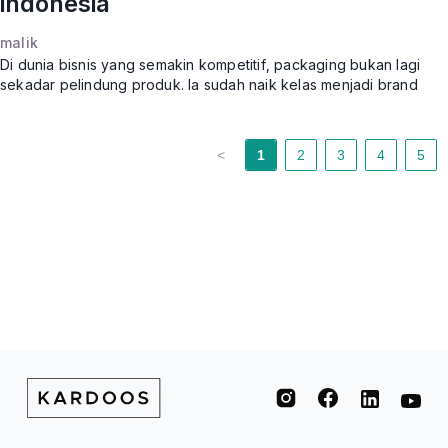
indonesia
malik
Di dunia bisnis yang semakin kompetitif, packaging bukan lagi
sekadar pelindung produk. Ia sudah naik kelas menjadi brand
experience yang bisa menentukan keputusan konsumen
hanya dalam hi
<
1
2
3
4
5