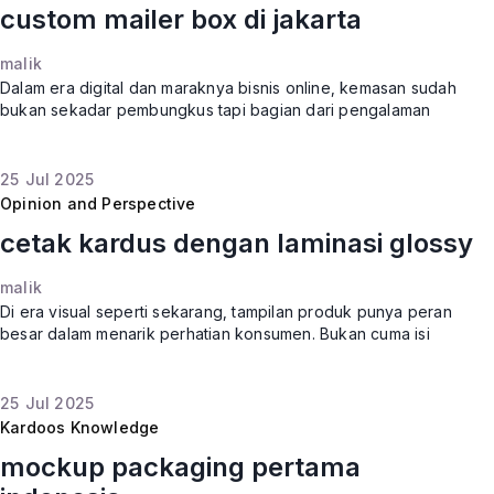
custom mailer box di jakarta
malik
Dalam era digital dan maraknya bisnis online, kemasan sudah
bukan sekadar pembungkus tapi bagian dari pengalaman
pelanggan. Apalagi kalau kamu mengirimkan produk secara
langsung ke konsum
25
Jul
2025
Opinion and Perspective
cetak kardus dengan laminasi glossy
malik
Di era visual seperti sekarang, tampilan produk punya peran
besar dalam menarik perhatian konsumen. Bukan cuma isi
produknya yang penting, tapi juga kemasan yang
membungkusnya. Salah satu
25
Jul
2025
Kardoos Knowledge
mockup packaging pertama