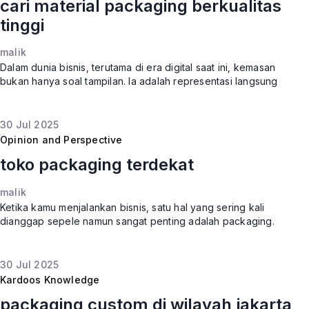
cari material packaging berkualitas
tinggi
malik
Dalam dunia bisnis, terutama di era digital saat ini, kemasan
bukan hanya soal tampilan. Ia adalah representasi langsung
dari kualitas produk dan brand kamu. Jadi, wajar kalau kamu
sedang
30
Jul
2025
Opinion and Perspective
toko packaging terdekat
malik
Ketika kamu menjalankan bisnis, satu hal yang sering kali
dianggap sepele namun sangat penting adalah packaging.
Entah itu untuk pengiriman, branding, atau kebutuhan retail,
kemasan punya
30
Jul
2025
Kardoos Knowledge
packaging custom di wilayah jakarta