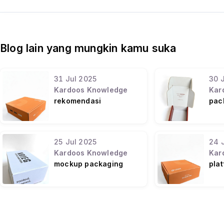
Blog lain yang mungkin kamu suka
31
Jul
2025
30
Kardoos Knowledge
Kar
rekomendasi
pac
packaging yang bisa
wila
custom ukuran
25
Jul
2025
24
Kardoos Knowledge
Kar
mockup packaging
pla
pertama indonesia
pac
cep