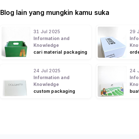
Blog lain yang mungkin kamu suka
31
Jul
2025
29
Information and
Inf
Knowledge
Kno
cari material packaging
ord
berkualitas tinggi
seca
ind
24
Jul
2025
24
Information and
Inf
Knowledge
Kno
custom packaging
bua
mudah tinggal upload
sen
design sendiri
plat