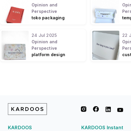
Opinion and
Opi
Perspective
Per
toko packaging
tem
terdekat
pre
ting
24
Jul
2025
22
Opinion and
Opi
Perspective
Per
platform design
cus
packaging online 24
des
jam
keb
KARDOOS
KARDOOS Instant